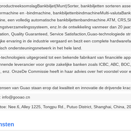
productreeksomslag
Bankbiljet
(Munt)
Sorter, bankbiljetten sorteren asse
ermachine en -bindmachine, bankbiljettenbindmachine
Multi-valuta
Bankb
ne, een volledig automatische bankbiljettenbandmachine.
ATM, CRS,
Sl
ngstverzamelingssysteem, enz.
In de ontwikkeling van
meer dan 20 jaar, 
ation, Quality Guaranteed, Service Satisfaction,
Guao-technologie
de st
ijke ervaring in de industrie vergaard en bezit een complete hardwaref
isch ondersteuningsnetwerk in het hele land.
technologie
is uitgegroeid tot een bekende fabrikant van financiële a
nnende leverancier voor grote zakelijke banken zoals ICBC, ABC
, enz.
Onze
De Commissie heeft in haar advies over het voorstel voor e
nsen van Guao staan erop dat kwaliteit en innovatie de drijvende kracht
: info@gooao.cn
toe: Nee.6, Alley 1225, Tongpu Rd., Putuo District, Shanghai, China, 
nsten