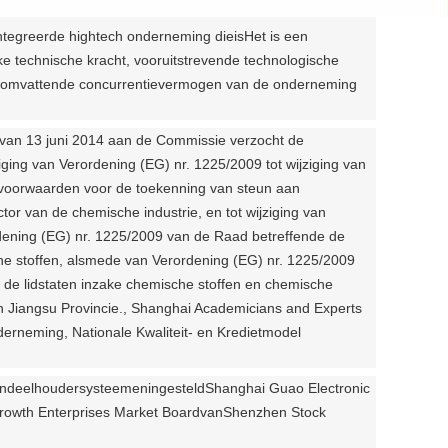
ntegreerde hightech onderneming die
is
Het is een
ke technische kracht, vooruitstrevende technologische
t alomvattende concurrentievermogen van de onderneming
van 13 juni 2014 aan de Commissie verzocht de
ing van Verordening (EG) nr. 1225/2009 tot wijziging van
 voorwaarden voor de toekenning van steun aan
or van de chemische industrie, en tot wijziging van
dening (EG) nr. 1225/2009 van de Raad betreffende de
he stoffen, alsmede van Verordening (EG) nr. 1225/2009
de lidstaten inzake chemische stoffen en chemische
in Jiangsu Provincie., Shanghai Academicians and Experts
erneming, Nationale Kwaliteit- en Kredietmodel
ndeelhoudersysteem
en
ingesteld
Shanghai Guao Electronic
rowth Enterprises Market Board
van
Shenzhen Stock