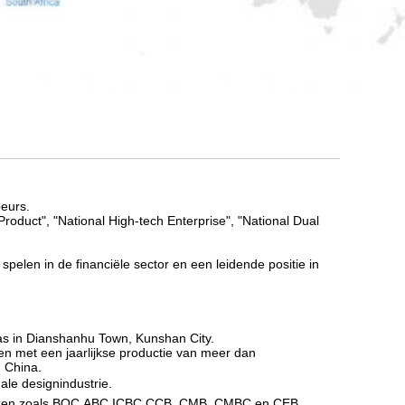
eurs.
duct", "National High-tech Enterprise", "National Dual
elen in de financiële sector en een leidende positie in
was in Dianshanhu Town, Kunshan City.
en met een jaarlijkse productie van meer dan
n China.
ale designindustrie.
anken zoals BOC,ABC,ICBC,CCB. CMB. CMBC en CEB