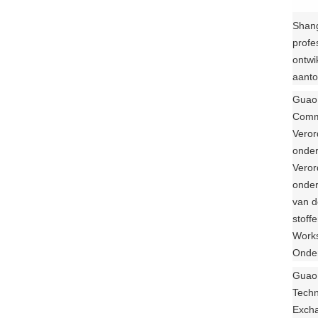
Shang
profe
ontwi
aanto
Guao 
Commi
Veror
onder
Veror
onder
van d
stoff
Works
Onder
Guao 
Techn
Excha