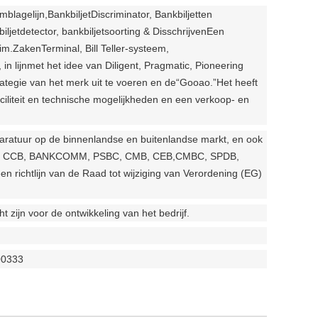
mblagelijn,
Bankbiljet
Discriminator,
Bankbiljetten
iljetdetector, bankbiljetsoorting & Dis
schrijven
Een
im.
Zaken
Terminal, Bill Teller-systeem,
in lijn
met het idee van Diligent, Pragmatic, Pioneering
rategie van het merk uit te voeren en de
“
Gooao.
”
Het heeft
aciliteit en technische mogelijkheden en een verkoop- en
pparatuur op de binnenlandse en buitenlandse markt, en ook
, BOC, CCB, BANKCOMM, PSBC, CMB, CEB,CMBC, SPDB,
en richtlijn van de Raad tot wijziging van Verordening (EG)
 zijn voor de ontwikkeling van het bedrijf.
200333