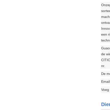
Onze
sorte
machi
ontva
Innov
een r
techn
Guao-
de wi
CITIC
nr.
De me
Email
Voeg 
Die