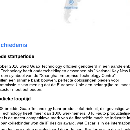
chiedenis
de startperiode
tober 2016 werd Guao Technology officieel genoteerd in een aandelenb
Technology heeft onderscheidingen gewonnen als "National Key New Pro
s een symbool van de "Shanghai Enterprise Technology Centre".
llen een slimme bank bouwen, perfecte oplossingen bieden voor
mmissie is van mening dat de Europese Unie een belangrijke rol moet sp
sector moet behouden.
odieke looptijd
08 breidde Guao Technology haar productiefabriek uit, die gevestigd 
Technology heeft meer dan 1000 werknemers, 3 full-auto productielijn
t is de meest competitieve merk van de financiële machine industrie i
bankbiljetbinder won de iF design award, wat Oscar is in de internation
 producten werden geselecteerd door de hoofdkantoren van deze b