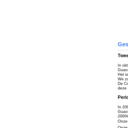
Ges
Twee
In ok
Guao 
Het i
We zu
De Co
deze 
Peri
In 20
Guao 
200He
Onze 
Onze