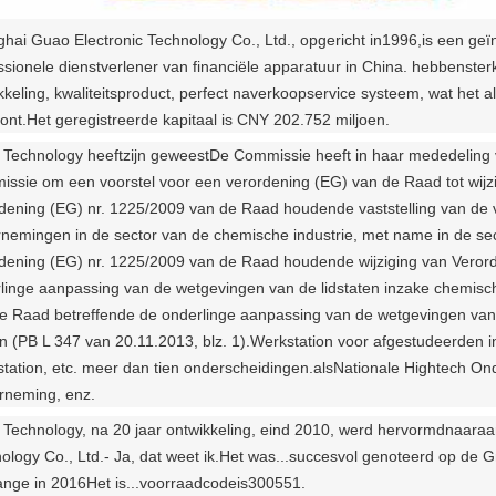
hai Guao Electronic Technology Co., Ltd., opgericht in
1996
,
is een geï
ssionele dienstverlener van financiële apparatuur in China.
hebben
ster
kkeling, kwaliteitsproduct, perfect naverkoopservice systeem, wat he
ont.Het geregistreerde kapitaal is CNY 202.752 miljoen.
Technology heeft
zijn geweest
De Commissie heeft in haar mededeling 
ssie om een voorstel voor een verordening (EG) van de Raad tot wijzig
dening (EG) nr. 1225/2009 van de Raad houdende vaststelling van de
nemingen in de sector van de chemische industrie, met name in de sect
dening (EG) nr. 1225/2009 van de Raad houdende wijziging van Veror
linge aanpassing van de wetgevingen van de lidstaten inzake chemisc
e Raad betreffende de onderlinge aanpassing van de wetgevingen van 
en (PB L 347 van 20.11.2013, blz. 1).Werkstation voor afgestudeerden 
tation, etc. meer dan tien onderscheidingen.
als
Nationale Hightech Ond
neming, enz.
Technology, na 20 jaar ontwikkeling, eind 2010, werd hervormd
naar
aa
ology Co., Ltd.
- Ja, dat weet ik.
Het was...
succesvol genoteerd op de G
nge in 2016
Het is...
voorraadcode
is
300551.