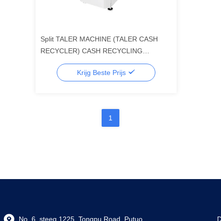
Split TALER MACHINE (TALER CASH
RECYCLER) CASH RECYCLING
MACHINE (Machine voor het
Krijg Beste Prijs
hergebruiken van contanten)
1
No. 6, steeg 1225, Tongpu Road, Putuo
D