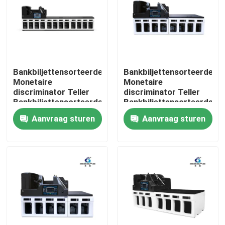
Bankbiljettensorteerder
Bankbiljettensorteerder
Monetaire
Monetaire
discriminator Teller
discriminator Teller
Bankbiljettensorteerder
Bankbiljettensorteerder
Geldwaarde-teller met
Geldwaarde-teller met
Aanvraag sturen
Aanvraag sturen
SN-lezing CIS
SN-lezing CIS
Thuis
Producten
Over ons