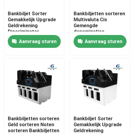
Bankbiljet Sorter
Bankbiljetten sorteren
Fabriekstocht
Gemakkelijk Upgrade
Multivaluta Cis
Geldrekening
Gemengde
Discriminator
denominaties
Kwaliteitscontrole
Automatische nota
bankbiljetten sorteren
Aanvraag sturen
Aanvraag sturen
Machine Waarde Bill
Geld Teller
Neem contact met ons op
Mixbankbiljetten
sorteren Machine
nieuws
Alle Gevallen
Vraag een offerte aan
Bankbiljetten sorteren
Bankbiljet Sorter
Geld sorteren Noten
Gemakkelijk Upgrade
sorteren Bankbiljetten
Geldrekening
Bankbiljetten sorteren