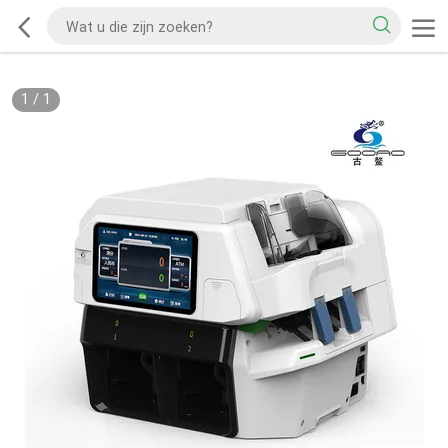
1
/
1