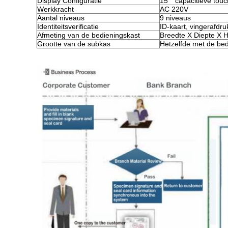
Display Configuratie
15 ′′ capacitieve tou
Werkkracht
AC 220V
Aantal niveaus
9 niveaus
Identiteitsverificatie
ID-kaart, vingerafdru
Afmeting van de bedieningskast
Breedte X Diepte X 
Grootte van de subkas
Hetzelfde met de bed