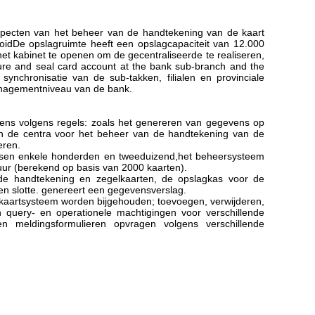
aspecten van het beheer van de handtekening van de kaart
ooidDe opslagruimte heeft een opslagcapaciteit van 12.000
et kabinet te openen om de gecentraliseerde te realiseren,
ure and seal card account at the bank sub-branch and the
ynchronisatie van de sub-takken, filialen en provinciale
anagementniveau van de bank.
ens volgens regels: zoals het genereren van gegevens op
 van de centra voor het beheer van de handtekening van de
eren.
tussen enkele honderden en tweeduizend,het beheersysteem
 uur (berekend op basis van 2000 kaarten).
 de handtekening en zegelkaarten, de opslagkas voor de
en slotte. genereert een gegevensverslag.
gelkaartsysteem worden bijgehouden; toevoegen, verwijderen,
n query- en operationele machtigingen voor verschillende
n meldingsformulieren opvragen volgens verschillende