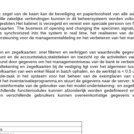
zegel van de kaart kan de beveiliging en papierloosheid van alle 
Alle zakelijke verbindingen kunnen in dit beheersysteem worden volt
gesloten.Het kabinet is verzegeld en vereist een speciale persoon om h
lkaarten. The business of opening and changing the specimen signat
ynchronized into the system in real time, het realiseren van de s
ersteuning voor de managementafdeling en het verbeteren van het m
en zegelkaarten: snel filteren en verkrijgen van waardevolle gegev
unt en de accountstatus;statistieken en toezicht op de activiteiten
steund door gegevens om het managementniveau van de bank te verbet
dtekening en zegelkaarten bij de vestiging ligt over het algemeen 
aarten van een enkel filiaal in batch ophalen, en de werktijd is < 0,5
risatie-taak in het systeem voor het beheer van de exemplaren van
 het inventarisatieprogramma,en stuurt de gegevens naar de server; t
e basisinformatie van de gebruiker van het model-ondertekening- en ze
schillende functiemodules kunnen afzonderlijk worden gedefinieerd e
.en verschillende gebruikers kunnen overeenkomstige gegevens e
ks