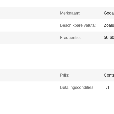
Merknaam:
Gooa
Beschikbare valuta:
Zoals
Frequentie:
50-6
Prijs:
Conta
Betalingscondities:
T/T