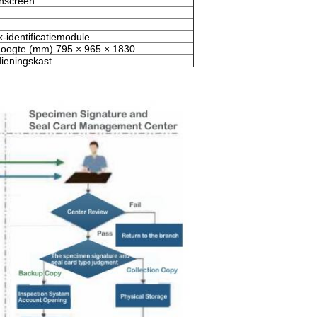
chscreen
k-identificatiemodule
Hoogte (mm) 795 × 965 × 1830
ieningskast.