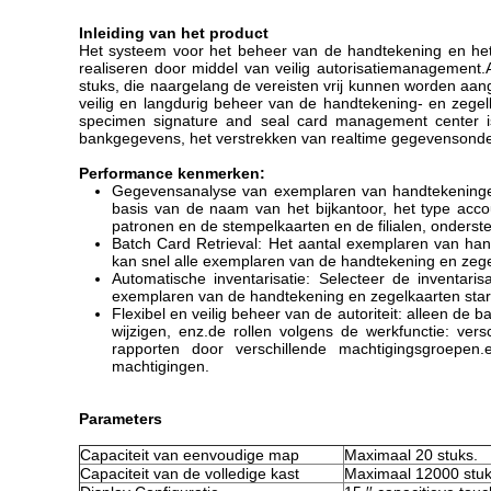
Inleiding van het product
Het systeem voor het beheer van de handtekening en het 
realiseren door middel van veilig autorisatiemanagement.
stuks, die naargelang de vereisten vrij kunnen worden aan
veilig en langdurig beheer van de handtekening- en zege
specimen signature and seal card management center is s
bankgegevens, het verstrekken van realtime gegevensond
Performance kenmerken:
Gegevensanalyse van exemplaren van handtekeningen 
basis van de naam van het bijkantoor, het type acco
patronen en de stempelkaarten en de filialen, onder
Batch Card Retrieval: Het aantal exemplaren van han
kan snel alle exemplaren van de handtekening en zegelk
Automatische inventarisatie: Selecteer de inventa
exemplaren van de handtekening en zegelkaarten start
Flexibel en veilig beheer van de autoriteit: alleen d
wijzigen, enz.de rollen volgens de werkfunctie: ver
rapporten door verschillende machtigingsgroepen
machtigingen.
Parameters
Capaciteit van eenvoudige map
Maximaal 20 stuks.
Capaciteit van de volledige kast
Maximaal 12000 stu