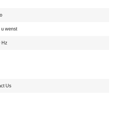
o
 u wenst
0 Hz
ct Us