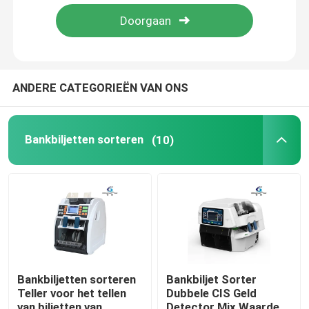
Fabriekstocht
Kwaliteitscontrole
ANDERE CATEGORIEËN VAN ONS
Neem contact met ons op
Bankbiljetten sorteren
(10)
nieuws
Alle Gevallen
Vraag een offerte aan
Bankbiljetten sorteren
Bankbiljet Sorter
Teller voor het tellen
Dubbele CIS Geld
Bankbiljetten sorteren
van biljetten van
Detector Mix Waarde