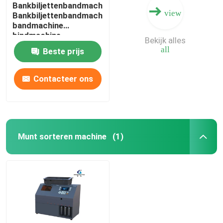
Bankbiljettenbandmachine
view
Bankbiljettenbandmachine
bandmachine
bindmachine
Bekijk alles
automatische
all
Beste prijs
bandmachine
bandmachine
Contacteer ons
Munt sorteren machine
(1)