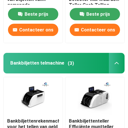
gemengde
Teller Cash Telling
denominaties
Machine geld
Beste prijs
Beste prijs
Bankbiljetten telmachine
Contacteer ons
Contacteer ons
bankbiljettenbindmachine
Bankbiljettenbandmachine
Bankbiljetten telmachine
(3)
Munt sorteren machine
Overige bankproducten
Geldrecyclingmachine
Bankbiljettenrekenmachine
Bankbiljettenteller
voor het tellen van geld
Efficiënte muntteller