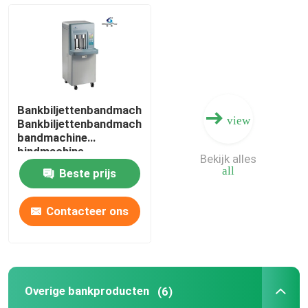
Bankbiljetten telmachine
bankbiljettenbindmachine
Bankbiljettenbandmachine
view
Bankbiljettenbandmachine
Bankbiljettenbandmachine
bandmachine
bindmachine
Bekijk alles
automatische
Munt sorteren machine
all
Beste prijs
bandmachine
bandmachine
Overige bankproducten
Contacteer ons
Geldrecyclingmachine
Overige bankproducten
(6)