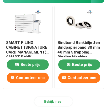
SMART FILING
Bindband Bankbiljetten
CABINET (SIGNATURE
Bindpapierband 30 mm
CARD MANAGEMENT)
40 mm Strapping
SMART BANK-
Binding Machine
MACHINE
Beste prijs
Beste prijs
Contacteer ons
Contacteer ons
Bekijk meer