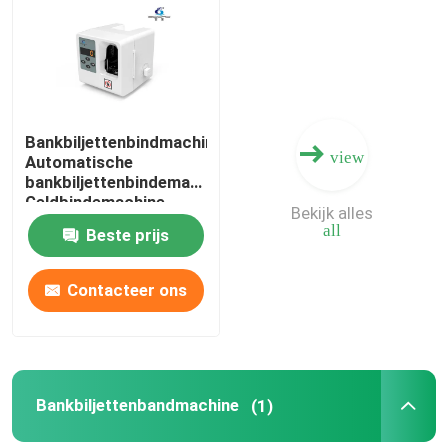
Fabriekstocht
Kwaliteitscontrole
Bankbiljettenbindmachine
view
Automatische
bankbiljettenbindemachine
Neem contact met ons op
Geldbindemachine
Bekijk alles
Bankbiljettenbundelbindemachine
all
Beste prijs
nieuws
Contacteer ons
Alle Gevallen
Vraag een offerte aan
Bankbiljettenbandmachine
(1)
Bankbiljetten sorteren