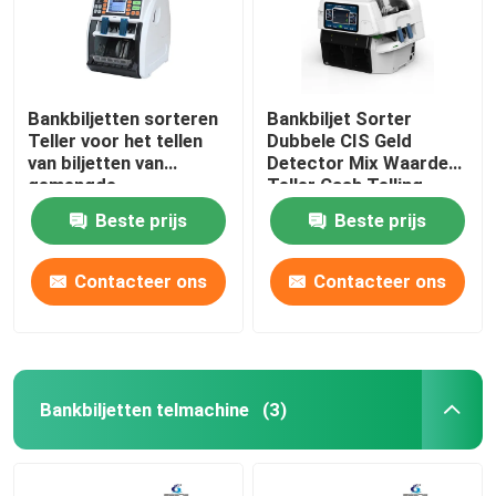
Bankbiljetten sorteren
Bankbiljet Sorter
Teller voor het tellen
Dubbele CIS Geld
van biljetten van
Detector Mix Waarde
gemengde
Teller Cash Telling
denominaties
Machine geld
Beste prijs
Beste prijs
Contacteer ons
Contacteer ons
Bankbiljetten telmachine
(3)