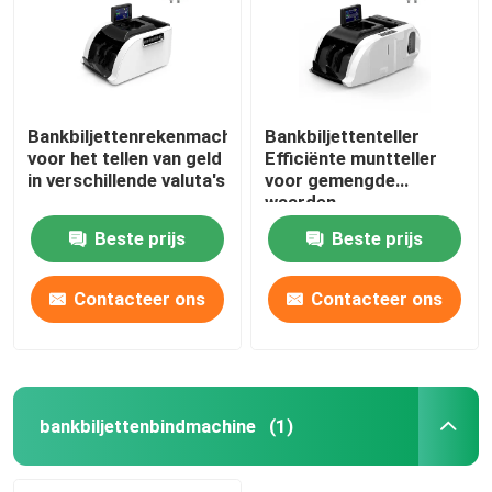
Bankbiljettenrekenmachine
Bankbiljettenteller
voor het tellen van geld
Efficiënte muntteller
in verschillende valuta's
voor gemengde
waarden
Beste prijs
Beste prijs
Contacteer ons
Contacteer ons
Thuis
Producten
bankbiljettenbindmachine
(1)
Over ons