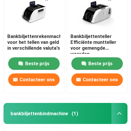
Bankbiljettenrekenmachine
Bankbiljettenteller
voor het tellen van geld
Efficiënte muntteller
in verschillende valuta's
voor gemengde
waarden
Beste prijs
Beste prijs
Contacteer ons
Contacteer ons
Thuis
Producten
bankbiljettenbindmachine
(1)
Over ons