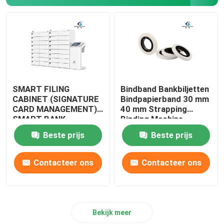
SMART FILING
Bindband Bankbiljetten
CABINET (SIGNATURE
Bindpapierband 30 mm
CARD MANAGEMENT)
40 mm Strapping
SMART BANK-
Binding Machine
MACHINE
Beste prijs
Beste prijs
Contacteer ons
Contacteer ons
Bekijk meer