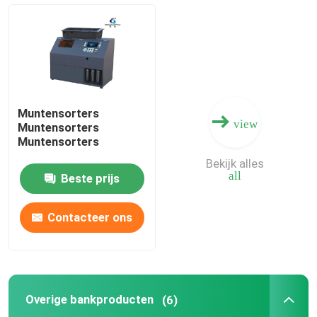
Bankbiljetten telmachine
bankbiljettenbindmachine
Muntensorters
view
Bankbiljettenbandmachine
Muntensorters
Muntensorters
Bekijk alles
Munt sorteren machine
all
Beste prijs
Overige bankproducten
Contacteer ons
Geldrecyclingmachine
Overige bankproducten
(6)