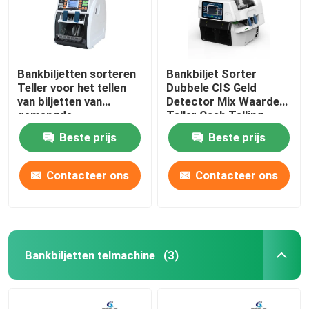
Bankbiljetten sorteren
Bankbiljet Sorter
Teller voor het tellen
Dubbele CIS Geld
van biljetten van
Detector Mix Waarde
gemengde
Teller Cash Telling
denominaties
Machine geld
Beste prijs
Beste prijs
Contacteer ons
Contacteer ons
Bankbiljetten telmachine
(3)