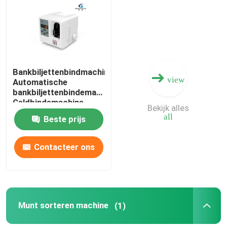
Fabriekstocht
Kwaliteitscontrole
Bankbiljettenbindmachine
view
Automatische
bankbiljettenbindemachine
Neem contact met ons op
Geldbindemachine
Bekijk alles
Bankbiljettenbundelbindemachine
all
Beste prijs
nieuws
Contacteer ons
Alle Gevallen
Vraag een offerte aan
Munt sorteren machine
(1)
Bankbiljetten sorteren