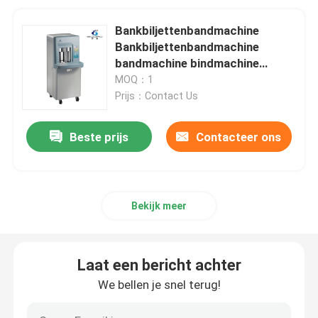
Bankbiljettenbandmachine
Bankbiljettenbandmachine
bandmachine bindmachine
automatische bandmachine
MOQ：1
bandmachine
Prijs：Contact Us
Beste prijs
Contacteer ons
Bekijk meer
Laat een bericht achter
We bellen je snel terug!