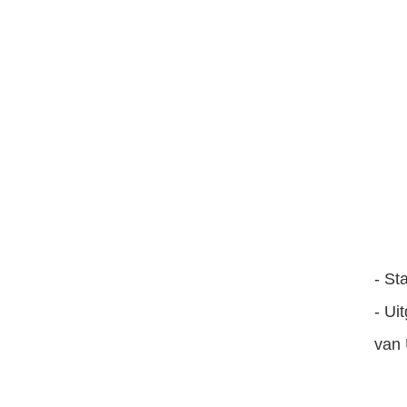
- St
- Ui
van