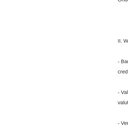
II. 
- Ba
cred
- Va
valu
- Ve