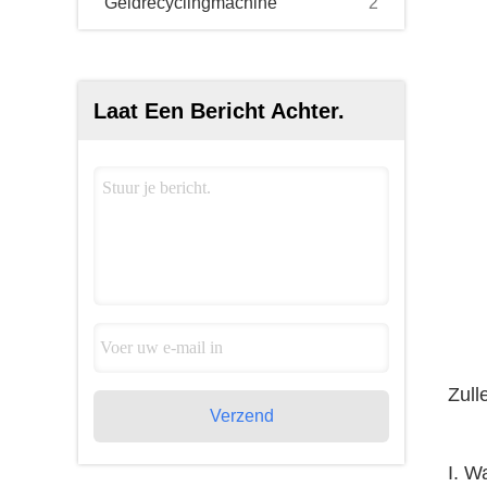
Geldrecyclingmachine
2
Laat Een Bericht Achter.
Zull
Verzend
I. W