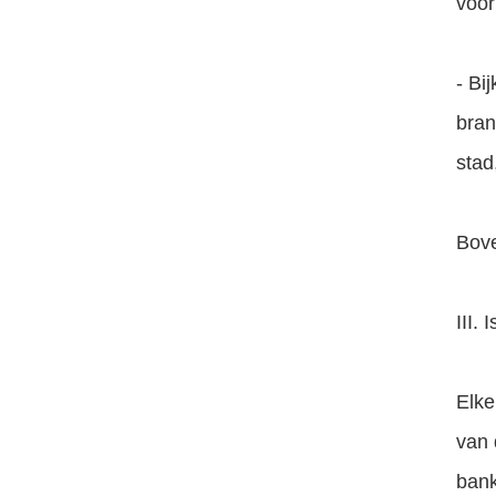
voor
- Bi
bran
stad
Bove
III.
Elke
van 
bank