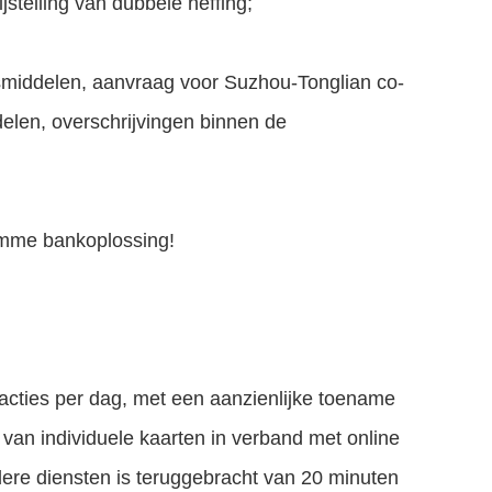
jstelling van dubbele heffing;
ngsmiddelen, aanvraag voor Suzhou-Tonglian co-
delen, overschrijvingen binnen de
imme bankoplossing!
sacties per dag, met een aanzienlijke toename
 van individuele kaarten in verband met online
dere diensten is teruggebracht van 20 minuten