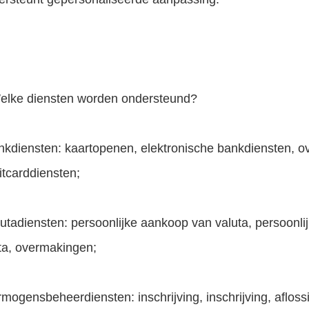
Welke diensten worden ondersteund?
nkdiensten: kaartopenen, elektronische bankdiensten, ove
itcarddiensten;
lutadiensten: persoonlijke aankoop van valuta, persoonli
ta, overmakingen;
rmogensbeheerdiensten: inschrijving, inschrijving, afl