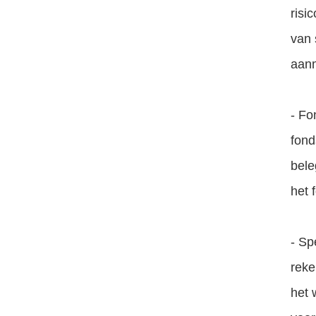
risi
van 
aanm
- Fo
fond
bele
het 
- Sp
reke
het 