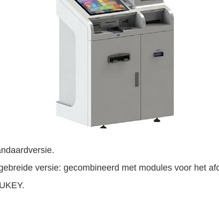
andaardversie.
tgebreide versie: gecombineerd met modules voor het afdr
 UKEY.