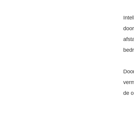
Inte
door
afst
bedr
Door
verm
de o