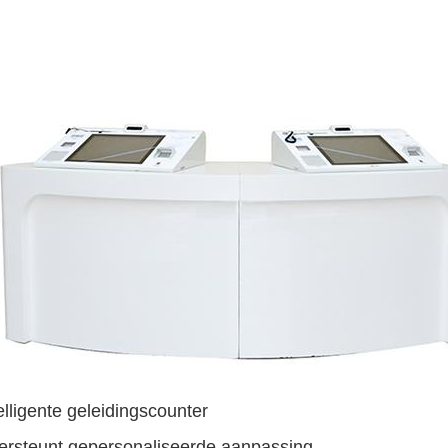
telligente geleidingscounter
rsteunt gepersonaliseerde aanpassing.