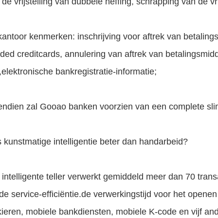
 de vrijstelling van dubbele heffing, schrapping van de vri
jkantoor kenmerken: inschrijving voor aftrek van betali
ded creditcards, annulering van aftrek van betalingsmid
,elektronische bankregistratie-informatie;
ndien zal Gooao banken voorzien van een complete sl
 Is kunstmatige intelligentie beter dan handarbeid?
 intelligente teller verwerkt gemiddeld meer dan 70 tran
de service-efficiëntie.de verwerkingstijd voor het openen
ieren, mobiele bankdiensten, mobiele K-code en vijf an